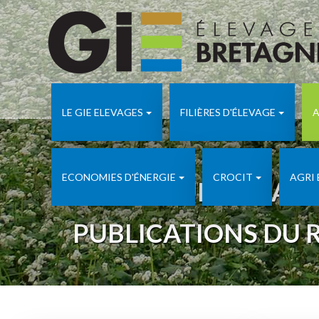
LE GIE ELEVAGES
FILIÈRES D'ÉLEVAGE
A
ECONOMIES D'ÉNERGIE
CROCIT
AGRI
APICULTURE ADA 
PUBLICATIONS DU 