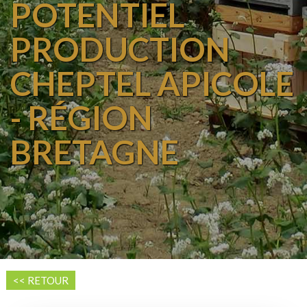
POTENTIEL
PRODUCTION
CHEPTEL APICOLE
- RÉGION
BRETAGNE
<< RETOUR