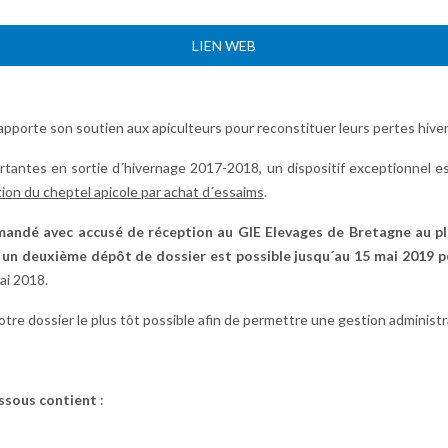
LIEN WEB
orte son soutien aux apiculteurs pour reconstituer leurs pertes hiver
rtantes en sortie d´hivernage 2017-2018, un dispositif exceptionnel 
on du cheptel apicole par achat d´essaims
.
andé avec accusé de réception au GIE Elevages de Bretagne au pl
t
un deuxième dépôt de dossier est possible jusqu´au 15 mai 2019 po
ai 2018.
e dossier le plus tôt possible afin de permettre une gestion administrat
dessous contient
: