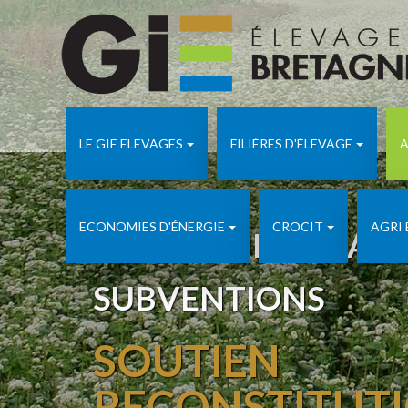
LE GIE ELEVAGES
FILIÈRES D'ÉLEVAGE
A
ECONOMIES D'ÉNERGIE
CROCIT
AGRI
APICULTURE ADA 
SUBVENTIONS
SOUTIEN
RECONSTITUT