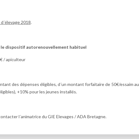
e d´élevage 2018
.
 le dispositif autorenouvellement habituel
€ / apiculteur
tant des dépenses éligibles, d´un montant forfaitaire de 50€/essaim au
gibles), +10% pour les jeunes installés.
contacter l´animatrice du GIE Elevages / ADA Bretagne.