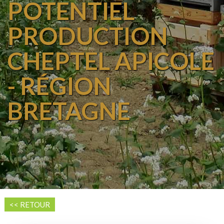
POTENTIEL
PRODUCTION
CHEPTEL APICOLE
- RÉGION
BRETAGNE
<< RETOUR