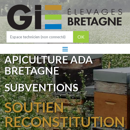
OK
APICULTURE ADA
BRETAGNE
SUBVENTIONS
SOUTIEN
RECONSTITUTION